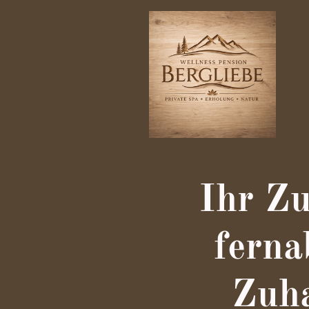
Ihr Z
ferna
Zuh