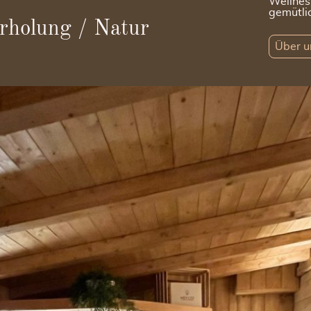
Wellnes
gemütli
rholung / Natur
Über u