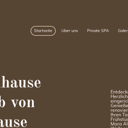
Startseite
Über uns
Private SPA
Galer
uhause
Entdeck
Herzlich
b von
eingeric
Genieße
renovier
Ihren Ta
ause
Frühstü
Mara Alm