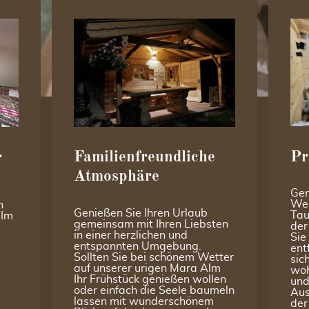
Pr
Familienfreundliche
r
Atmosphäre
Gen
Wel
n
Genießen Sie Ihren Urlaub
Tau
.
Im
gemeinsam mit Ihren Liebsten
der
in einer herzlichen und
Sie
entspannten Umgebung.
ent
Sollten Sie bei schönem Wetter
sic
auf unserer urigen Mara Alm
woh
Ihr Frühstück genießen wollen
und
oder einfach die Seele baumeln
Aus
lassen mit wunderschönem
der