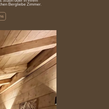
s Stubn oder in Ihrem
chen Bergliebe Zimmer.
ns