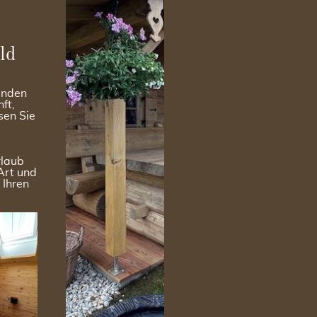
ld
finden
ft,
sen Sie
rlaub
Art und
 Ihren