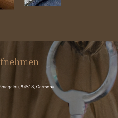
ufnehmen
0
, Spiegelau, 94518, Germany